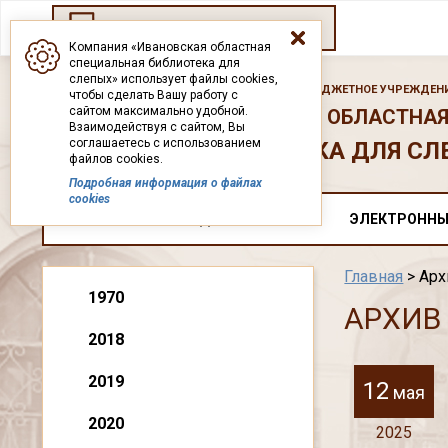
Переход на старый сайт
Компания «Ивановская областная
специальная библиотека для
слепых» использует файлы cookies,
ГОСУДАРСТВЕННОЕ БЮДЖЕТНОЕ УЧРЕЖДЕНИ
чтобы сделать Вашу работу с
сайтом максимально удобной.
ИВАНОВСКАЯ ОБЛАСТНАЯ
Взаимодействуя с сайтом, Вы
соглашаетесь с использованием
БИБЛИОТЕКА ДЛЯ СЛ
файлов cookies.
Подробная информация о файлах
cookies
О НАС
ДОКУМЕНТЫ
ЭЛЕКТРОННЫ
Главная
> Арх
1970
АРХИВ
2018
2019
12
мая
2020
2025