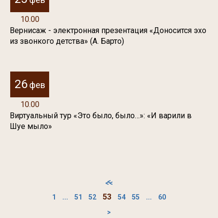
10.00
Вернисаж - электронная презентация «Доносится эхо
из звонкого детства» (А. Барто)
26
фев
10.00
Виртуальный тур «Это было, было…»: «И варили в
Шуе мыло»
<
<<
53
1
...
51
52
54
55
...
60
>