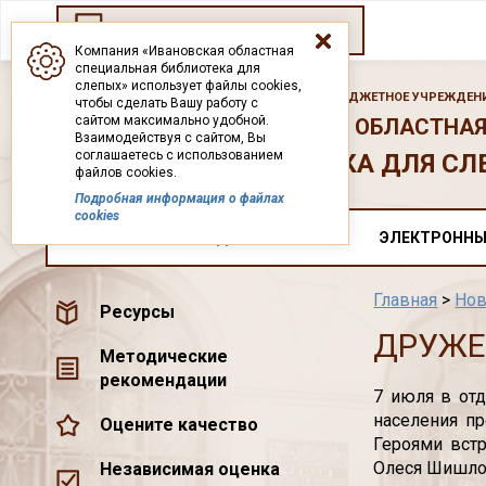
Переход на старый сайт
Компания «Ивановская областная
специальная библиотека для
слепых» использует файлы cookies,
ГОСУДАРСТВЕННОЕ БЮДЖЕТНОЕ УЧРЕЖДЕНИ
чтобы сделать Вашу работу с
сайтом максимально удобной.
ИВАНОВСКАЯ ОБЛАСТНАЯ
Взаимодействуя с сайтом, Вы
соглашаетесь с использованием
БИБЛИОТЕКА ДЛЯ СЛ
файлов cookies.
Подробная информация о файлах
cookies
О НАС
ДОКУМЕНТЫ
ЭЛЕКТРОННЫ
Главная
>
Нов
Ресурсы
ДРУЖЕ
Методические
рекомендации
7 июля в от
населения п
Оцените качество
Героями вст
Олеся Шишло
Независимая оценка