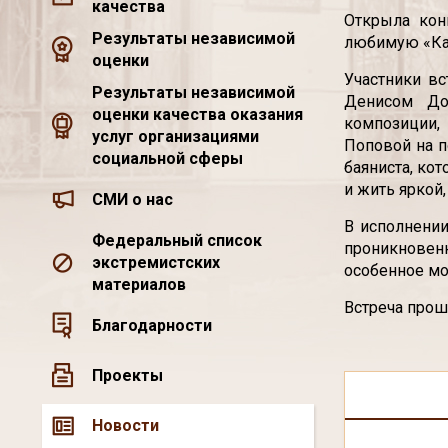
качества
Открыла кон
Результаты независимой
любимую «Ка
оценки
Участники вс
Результаты независимой
Денисом До
оценки качества оказания
композиции,
услуг организациями
Поповой на п
социальной сферы
баяниста, ко
и жить яркой
СМИ о нас
В исполнении
Федеральный список
проникновенн
экстремистских
особенное мо
материалов
Встреча прош
Благодарности
Проекты
Новости