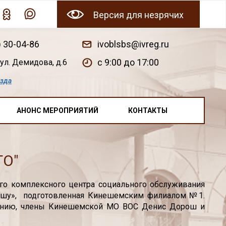
Версия для незрячих
) 30-04-86
ivoblsbs@ivreg.ru
c 9:00 до 17:00
ул. Демидова, д.6
езда
АНОНС МЕРОПРИЯТИЙ
КОНТАКТЫ
ТО"
го комплексного центра социального обслуживания
душу», подготовленная Кинешемским филиалом №1.
зрению, члены Кинешемской МО ВОС Денис Дорош и