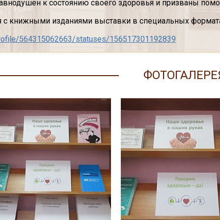
равнодушен к состоянию своего здоровья и призваны помочь
 с книжными изданиями выставки в специальных формат
/profile/564315062663/statuses/156517301192839
ФОТОГАЛЕРЕ