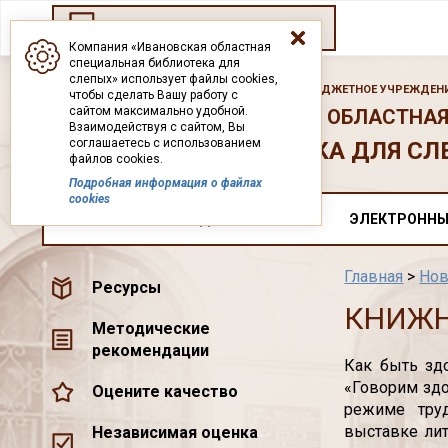
Переход на старый сайт
Компания «Ивановская областная
специальная библиотека для
слепых» использует файлы cookies,
ГОСУДАРСТВЕННОЕ БЮДЖЕТНОЕ УЧРЕЖДЕНИ
чтобы сделать Вашу работу с
сайтом максимально удобной.
ИВАНОВСКАЯ ОБЛАСТНАЯ
Взаимодействуя с сайтом, Вы
соглашаетесь с использованием
БИБЛИОТЕКА ДЛЯ СЛ
файлов cookies.
Подробная информация о файлах
cookies
О НАС
ДОКУМЕНТЫ
ЭЛЕКТРОННЫ
Главная
>
Нов
Ресурсы
КНИЖН
Методические
рекомендации
Как быть зд
«Говорим здо
Оцените качество
режиме труд
выставке лит
Независимая оценка