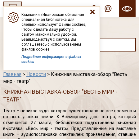
Компания «Ивановская областная
специальная библиотека для
ГОСУДАРСТВЕННОЕ БЮДЖЕТНОЕ УЧРЕЖДЕНИЕ ИВАНОВСКОЙ ОБЛАСТИ
слепых» использует файлы cookies,
ИВАНОВСКАЯ ОБЛАСТНАЯ СПЕЦИАЛЬНАЯ
чтобы сделать Вашу работу с
БИБЛИОТЕКА ДЛЯ СЛЕПЫХ
сайтом максимально удобной.
Взаимодействуя с сайтом, Вы
соглашаетесь с использованием
файлов cookies.
Подробная информация о файлах
Каталог
cookies
Главная
>
Новости
> Книжная выставка-обзор "Весть
мир - театр"
КНИЖНАЯ ВЫСТАВКА-ОБЗОР "ВЕСТЬ МИР -
ТЕАТР"
Театр – великое чудо, которое существовало во все времена и
во всех уголках земли. К Всемирному дню театра, который
отмечается 27 марта, библиотекой подготовлена книжная
выставка. «Весь мир - театр». Представленные на выставке
книги – аудиопостановки спектаклей; произведения, ставшие