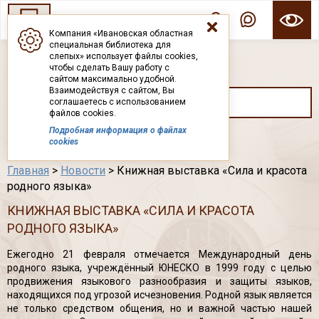
Компания «Ивановская областная
специальная библиотека для
ГОСУДАРСТВЕННОЕ БЮДЖЕТНОЕ УЧРЕЖДЕНИЕ ИВАНОВСКОЙ ОБЛАСТИ
слепых» использует файлы cookies,
ИВАНОВСКАЯ ОБЛАСТНАЯ СПЕЦИАЛЬНАЯ
чтобы сделать Вашу работу с
БИБЛИОТЕКА ДЛЯ СЛЕПЫХ
сайтом максимально удобной.
Взаимодействуя с сайтом, Вы
соглашаетесь с использованием
файлов cookies.
Подробная информация о файлах
Каталог
cookies
Главная
>
Новости
> Книжная выставка «Сила и красота
родного языка»
КНИЖНАЯ ВЫСТАВКА «СИЛА И КРАСОТА
РОДНОГО ЯЗЫКА»
Ежегодно 21 февраля отмечается Международный день
родного языка, учреждённый ЮНЕСКО в 1999 году с целью
продвижения языкового разнообразия и защиты языков,
находящихся под угрозой исчезновения. Родной язык является
не только средством общения, но и важной частью нашей