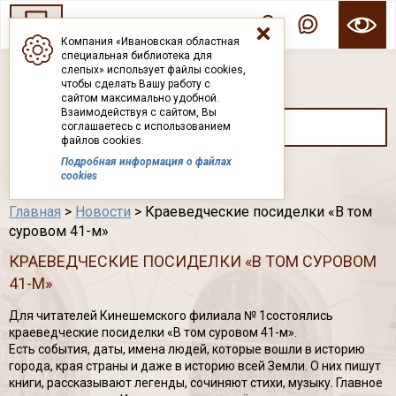
Компания «Ивановская областная
специальная библиотека для
ГОСУДАРСТВЕННОЕ БЮДЖЕТНОЕ УЧРЕЖДЕНИЕ ИВАНОВСКОЙ ОБЛАСТИ
слепых» использует файлы cookies,
ИВАНОВСКАЯ ОБЛАСТНАЯ СПЕЦИАЛЬНАЯ
чтобы сделать Вашу работу с
БИБЛИОТЕКА ДЛЯ СЛЕПЫХ
сайтом максимально удобной.
Взаимодействуя с сайтом, Вы
соглашаетесь с использованием
файлов cookies.
Подробная информация о файлах
Каталог
cookies
Главная
>
Новости
> Краеведческие посиделки «В том
суровом 41-м»
КРАЕВЕДЧЕСКИЕ ПОСИДЕЛКИ «В ТОМ СУРОВОМ
41-М»
Для читателей Кинешемского филиала № 1состоялись
краеведческие посиделки «В том суровом 41-м».
Есть события, даты, имена людей, которые вошли в историю
города, края страны и даже в историю всей Земли. О них пишут
книги, рассказывают легенды, сочиняют стихи, музыку. Главное