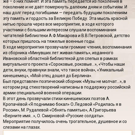
же – о них помнят. И эта память передаётся из поколения в
поколение и не даёт померкнуть далёким дням и событиям. И
наш долг перед погибшими — передать будущим поколениям
эту память и гордость за Великую Победу. Эта мысль красной
нитью прошла через все мероприятие, в ходе которого
участники с большим интересом слушали воспоминания
читателей библиотеки А.Ф.Макарова и В.В.Петровской, детство
которых пришлось на тяжелые военные годы.
В ходе мероприятия прозвучали громкие чтения, воспоминания
из сборника «Минувших лет живая память», изданного
Ивановской областной библиотекой для слепых в рамках
виртуального проекта «Сороковые, роковые…», «Чтобы наши
дети, внуки, правнуки знали, что такое война», «Уникальный
кинешемец», «Мой отец дошел до Берлина».
Был представлен поэтический сборник «Музы не молчат…», в
котором ряд стихотворений написаны в поддержку российской
армии специальной военной операции.
В этот день прозвучали стихи кинешемских поэтов А.
Кропачёвой «Я поднимаю бокал» О.Ледовой «Родилась я в
России», М. Рудалевой «Обнять памятью», А.Григорьева
«Верните имя…», О. Смирновой «Русские солдаты».
Мероприятие получилось очень трогательное, душевное и со
слезами на глазах.