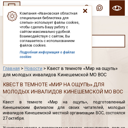
Компания «Ивановская областная
специальная библиотека для
ГОСУДАРСТВЕННОЕ БЮДЖЕТНОЕ УЧРЕЖДЕНИЕ ИВАНОВСКОЙ ОБЛАСТИ
слепых» использует файлы cookies,
ИВАНОВСКАЯ ОБЛАСТНАЯ СПЕЦИАЛЬНАЯ
чтобы сделать Вашу работу с
БИБЛИОТЕКА ДЛЯ СЛЕПЫХ
сайтом максимально удобной.
Взаимодействуя с сайтом, Вы
соглашаетесь с использованием
файлов cookies.
Подробная информация о файлах
Каталог
cookies
Главная
>
Новости
> Квест в темноте «Мир на ощупь»
для молодых инвалидов Кинешемской МО ВОС
КВЕСТ В ТЕМНОТЕ «МИР НА ОЩУПЬ» ДЛЯ
МОЛОДЫХ ИНВАЛИДОВ КИНЕШЕМСКОЙ МО ВОС
Квест в темноте «Мир на ощупь», подготовленный
Кинешемским филиалом для своих читателей, молодых
инвалидов Кинешемской местной организации ВОС, состоялся
27 октября.