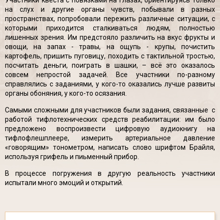
Участники квеста с повязками на глазах, ориентируясь только
на слух и другие органы чувств, побывали в разных
пространствах, попробовали пережить различные ситуации, с
которыми приходится сталкиваться людям, полностью
лишенных зрения. Им предстояло различить на вкус фрукты и
овощи, на запах - травы, на ощупь - крупы, почистить
картофель, пришить пуговицу, походить с тактильной тростью,
посчитать деньги, поиграть в шашки, – всё это оказалось
совсем непростой задачей. Все участники по-разному
справлялись с заданиями, у кого-то оказались лучше развиты
органы обоняния, у кого-то осязания.
Самыми сложными для участников были задания, связанные с
работой тифлотехнических средств реабилитации: им было
предложено воспроизвести цифровую аудиокнигу на
тифлофлешплеере, измерить артериальное давление
«говорящим» тонометром, написать слово шрифтом Брайля,
используя грифель и пиьменный прибор.
В процессе погружения в другую реальность участники
испытали много эмоций и открытий.