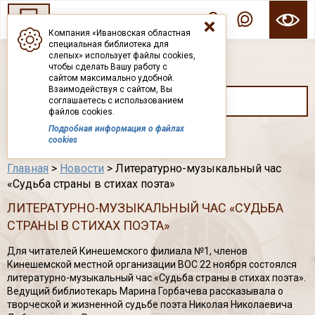
Компания «Ивановская областная
специальная библиотека для
ГОСУДАРСТВЕННОЕ БЮДЖЕТНОЕ УЧРЕЖДЕНИЕ ИВАНОВСКОЙ ОБЛАСТИ
слепых» использует файлы cookies,
ИВАНОВСКАЯ ОБЛАСТНАЯ СПЕЦИАЛЬНАЯ
чтобы сделать Вашу работу с
БИБЛИОТЕКА ДЛЯ СЛЕПЫХ
сайтом максимально удобной.
Взаимодействуя с сайтом, Вы
соглашаетесь с использованием
файлов cookies.
Подробная информация о файлах
Каталог
cookies
Главная
>
Новости
> Литературно-музыкальный час
«Судьба страны в стихах поэта»
ЛИТЕРАТУРНО-МУЗЫКАЛЬНЫЙ ЧАС «СУДЬБА
СТРАНЫ В СТИХАХ ПОЭТА»
Для читателей Кинешемского филиала №1, членов
Кинешемской местной организации ВОС 22 ноября состоялся
литературно-музыкальный час «Судьба страны в стихах поэта».
Ведущий библиотекарь Марина Горбачева рассказывала о
творческой и жизненной судьбе поэта Николая Николаевича