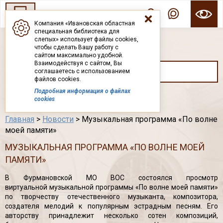
Компания «Ивановская областная
специальная библиотека для
ГОСУДАРСТВЕННОЕ БЮДЖЕТНОЕ УЧРЕЖДЕНИЕ ИВАНОВСКОЙ ОБЛАСТИ
слепых» использует файлы cookies,
ИВАНОВСКАЯ ОБЛАСТНАЯ СПЕЦИАЛЬНАЯ
чтобы сделать Вашу работу с
БИБЛИОТЕКА ДЛЯ СЛЕПЫХ
сайтом максимально удобной.
Взаимодействуя с сайтом, Вы
соглашаетесь с использованием
файлов cookies.
Подробная информация о файлах
Каталог
cookies
Главная
>
Новости
> Музыкальная программа «По волне
моей памяти»
МУЗЫКАЛЬНАЯ ПРОГРАММА «ПО ВОЛНЕ МОЕЙ
ПАМЯТИ»
В Фурмановской МО ВОС состоялся просмотр
виртуальной музыкальной программы «По волне моей памяти»
по творчеству отечественного музыканта, композитора,
создателя мелодий к популярным эстрадным песням. Его
авторству принадлежит несколько сотен композиций,