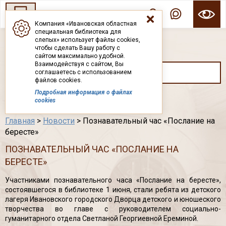
Компания «Ивановская областная
специальная библиотека для
ГОСУДАРСТВЕННОЕ БЮДЖЕТНОЕ УЧРЕЖДЕНИЕ ИВАНОВСКОЙ ОБЛАСТИ
слепых» использует файлы cookies,
ИВАНОВСКАЯ ОБЛАСТНАЯ СПЕЦИАЛЬНАЯ
чтобы сделать Вашу работу с
БИБЛИОТЕКА ДЛЯ СЛЕПЫХ
сайтом максимально удобной.
Взаимодействуя с сайтом, Вы
соглашаетесь с использованием
файлов cookies.
Подробная информация о файлах
Каталог
cookies
Главная
>
Новости
> Познавательный час «Послание на
бересте»
ПОЗНАВАТЕЛЬНЫЙ ЧАС «ПОСЛАНИЕ НА
БЕРЕСТЕ»
Участниками познавательного часа «Послание на бересте»,
состоявшегося в библиотеке 1 июня, стали ребята из детского
лагеря Ивановского городского Дворца детского и юношеского
творчества во главе с руководителем социально-
гуманитарного отдела Светланой Георгиевной Ереминой.