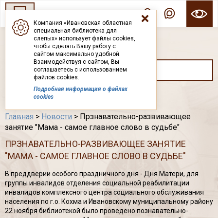
Компания «Ивановская областная
специальная библиотека для
ГОСУДАРСТВЕННОЕ БЮДЖЕТНОЕ УЧРЕЖДЕНИЕ ИВАНОВСКОЙ ОБЛАСТИ
слепых» использует файлы cookies,
ИВАНОВСКАЯ ОБЛАСТНАЯ СПЕЦИАЛЬНАЯ
чтобы сделать Вашу работу с
БИБЛИОТЕКА ДЛЯ СЛЕПЫХ
сайтом максимально удобной.
Взаимодействуя с сайтом, Вы
соглашаетесь с использованием
файлов cookies.
Подробная информация о файлах
Каталог
cookies
Главная
>
Новости
> Прзнавательно-развивающее
занятие "Мама - самое главное слово в судьбе"
ПРЗНАВАТЕЛЬНО-РАЗВИВАЮЩЕЕ ЗАНЯТИЕ
"МАМА - САМОЕ ГЛАВНОЕ СЛОВО В СУДЬБЕ"
В преддверии особого праздничного дня - Дня Матери, для
группы инвалидов отделения социальной реабилитации
инвалидов комплексного центра социального обслуживания
населения по г.о. Кохма и Ивановскому муниципальному району
22 ноября библиотекой было проведено познавательно-