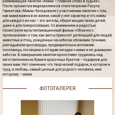
развивающее занятие «Мама – главное слово в судьбе».
После просмотра видеоролика на стихотворение Расула
Гамзатова «Мама» беседовали с участниками занятия о том,
как мама важна в их жизни, какой у неё характер и что мамы
для каждого из нас – это ангелы, оберегающие своих детей,
даже и для повзрослевших. Со вниманием и радостью
посмотрели мультипликационный фильм «Облачно с
прояснением» о том, как аисты приносят детёнышей для людей,
животных и птиц, рождённых на небесах облаками-тучками;
разгадывали кроссворды, предварительно вспомнив
пословицы, поговорки и отгадав загадки о маме и её домашних
заботах. В завершении занятия кропотливо трудились над
изготовлением из бумаги красочных букетов – подарков для
своих мам. Нет сомнения, что творческий подарок, в котором и
труд, и любовь, самый ценный для родного человека, имя
которому – мама.
ФОТОГАЛЕРЕЯ