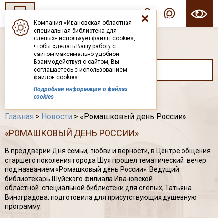
Компания «Ивановская областная
специальная библиотека для
ГОСУДАРСТВЕННОЕ БЮДЖЕТНОЕ УЧРЕЖДЕНИЕ ИВАНОВСКОЙ ОБЛАСТИ
слепых» использует файлы cookies,
ИВАНОВСКАЯ ОБЛАСТНАЯ СПЕЦИАЛЬНАЯ
чтобы сделать Вашу работу с
БИБЛИОТЕКА ДЛЯ СЛЕПЫХ
сайтом максимально удобной.
Взаимодействуя с сайтом, Вы
соглашаетесь с использованием
файлов cookies.
Подробная информация о файлах
Каталог
cookies
Главная
>
Новости
> «Ромашковый день России»
«РОМАШКОВЫЙ ДЕНЬ РОССИИ»
В преддверии Дня семьи, любви и верности, в Центре общения
старшего поколения города Шуя прошел тематический вечер
под названием «Ромашковый день России». Ведущий
библиотекарь Шуйского филиала Ивановской
областной специальной библиотеки для слепых, Татьяна
Виноградова, подготовила для присутствующих душевную
программу.