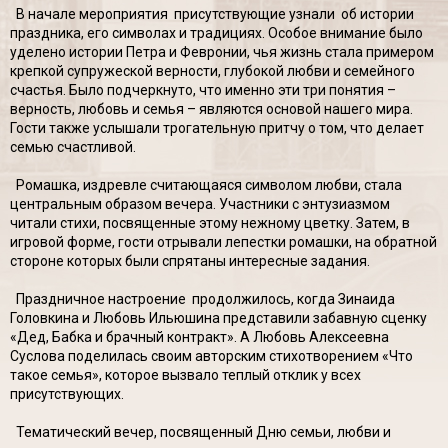
В начале мероприятия присутствующие узнали об истории
праздника, его символах и традициях. Особое внимание было
уделено истории Петра и Февронии, чья жизнь стала примером
крепкой супружеской верности, глубокой любви и семейного
счастья. Было подчеркнуто, что именно эти три понятия –
верность, любовь и семья – являются основой нашего мира.
Гости также услышали трогательную притчу о том, что делает
семью счастливой.
Ромашка, издревле считающаяся символом любви, стала
центральным образом вечера. Участники с энтузиазмом
читали стихи, посвященные этому нежному цветку. Затем, в
игровой форме, гости отрывали лепестки ромашки, на обратной
стороне которых были спрятаны интересные задания.
Праздничное настроение продолжилось, когда Зинаида
Головкина и Любовь Ильюшина представили забавную сценку
«Дед, Бабка и брачный контракт». А Любовь Алексеевна
Суслова поделилась своим авторским стихотворением «Что
такое семья», которое вызвало теплый отклик у всех
присутствующих.
Тематический вечер, посвященный Дню семьи, любви и