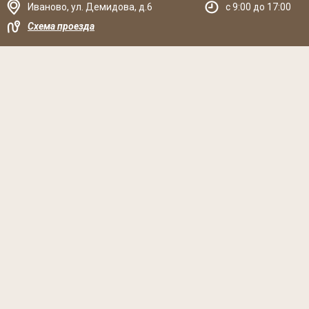
Иваново
,
ул. Демидова, д.6
c 9:00 до 17:00
Схема проезда
Решаем вместе
Хочется, чтобы библиотека стала лучше?
Сообщите, какие нужны изменения и получите ответ о
решении