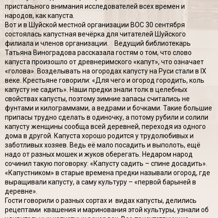
пристального внимания исследователей всех времен и
народов, как капуста.
Вот и в Шуйской местной организации ВОС 30 сентября
состоялась капустная вечёрка для читателей Шуйского
филиала и членов организации. Ведущий библиотекарь
Татьяна Виноградова рассказала гостям о том, что слово
капуста произошло от древнеримского «капут», что означает
«голова». Возделывать на огородах капусту на Руси стали в IX
веке. Крестьяне говорили: «Для чего и огород городить, коль
капусту не садить». Наши предки знали толк в целебных
свойствах капусты, поэтому зимние запасы считались не
фунтами и килограммами, а ведрами и бочками. Такие большие
припасы трудно сделать в одиночку, а потому рубили и солили
капусту женщины сообща всей деревней, переходя из одного
дома в другой. Капуста хорошо родится у трудолюбивых и
заботливых хозяев. Ведь её мало посадить и выполоть, ещё
надо от разных мошек и жуков оберегать. Недаром народ
сочинил такую поговорку: «Капусту садить – спине досадить».
«Капустником» в старые времена предки называли огород, где
выращивали капусту, а саму культуру – «первой барыней в
деревне».
Гости говорили о разных сортах и видах капусты, делились
рецептами квашения и маринования этой культуры, узнали об