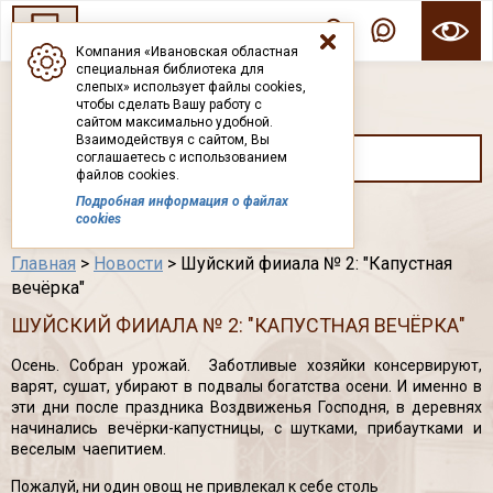
Компания «Ивановская областная
специальная библиотека для
ГОСУДАРСТВЕННОЕ БЮДЖЕТНОЕ УЧРЕЖДЕНИЕ ИВАНОВСКОЙ ОБЛАСТИ
слепых» использует файлы cookies,
ИВАНОВСКАЯ ОБЛАСТНАЯ СПЕЦИАЛЬНАЯ
чтобы сделать Вашу работу с
БИБЛИОТЕКА ДЛЯ СЛЕПЫХ
сайтом максимально удобной.
Взаимодействуя с сайтом, Вы
соглашаетесь с использованием
файлов cookies.
Подробная информация о файлах
Каталог
cookies
Главная
>
Новости
> Шуйский фииала № 2: "Капустная
вечёрка"
ШУЙСКИЙ ФИИАЛА № 2: "КАПУСТНАЯ ВЕЧЁРКА"
Осень. Собран урожай. Заботливые хозяйки консервируют,
варят, сушат, убирают в подвалы богатства осени. И именно в
эти дни после праздника Воздвиженья Господня, в деревнях
начинались вечёрки-капустницы, с шутками, прибаутками и
веселым чаепитием.
Пожалуй, ни один овощ не привлекал к себе столь