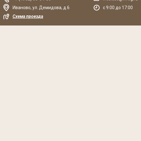
Иваново
,
ул. Демидова, д.6
c 9:00 до 17:00
Схема проезда
Решаем вместе
Хочется, чтобы библиотека стала лучше?
Сообщите, какие нужны изменения и получите ответ о
решении