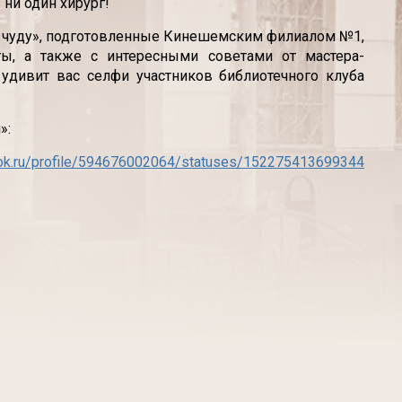
ни один хирург!
ь чуду», подготовленные Кинешемским филиалом №1,
ы, а также с интересными советами от мастера-
 удивит вас селфи участников библиотечного клуба
»:
/ok.ru/profile/594676002064/statuses/152275413699344