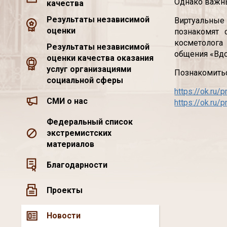
Однако важны
качества
Результаты независимой
Виртуальные 
оценки
познакомят 
косметолога 
Результаты независимой
общения «Вд
оценки качества оказания
услуг организациями
Познакомитьс
социальной сферы
https://ok.ru
СМИ о нас
https://ok.ru
Федеральный список
экстремистских
материалов
Благодарности
Проекты
Новости