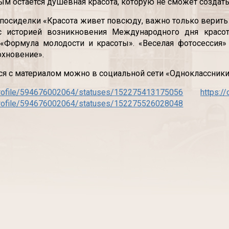
м остается душевная красота, которую не сможет создать 
посиделки «Красота живет повсюду, важно только верит
с историей возникновения Международного дня красот
«Формула молодости и красоты». «Веселая фотосессия»
охновение».
я с материалом можно в социальной сети «Одноклассники
/profile/594676002064/statuses/152275413175056
https:/
/profile/594676002064/statuses/152275526028048