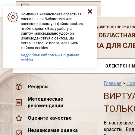
Переход на старый сайт
Компания «Ивановская областная
специальная библиотека для
слепых» использует файлы cookies,
ГОСУДАРСТВЕННОЕ БЮДЖЕТНОЕ УЧРЕЖДЕНИ
чтобы сделать Вашу работу с
сайтом максимально удобной.
ИВАНОВСКАЯ ОБЛАСТНАЯ
Взаимодействуя с сайтом, Вы
соглашаетесь с использованием
БИБЛИОТЕКА ДЛЯ СЛ
файлов cookies.
Подробная информация о файлах
cookies
О НАС
ДОКУМЕНТЫ
ЭЛЕКТРОННЫ
Главная
>
Нов
Ресурсы
ВИРТУ
Методические
рекомендации
ТОЛЬК
Оцените качество
В настоящее 
красоты. Вед
Независимая оценка