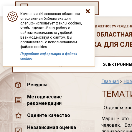
Переход на старый сайт
Компания «Ивановская областная
специальная библиотека для
слепых» использует файлы cookies,
ГОСУДАРСТВЕННОЕ БЮДЖЕТНОЕ УЧРЕЖДЕНИ
чтобы сделать Вашу работу с
сайтом максимально удобной.
ИВАНОВСКАЯ ОБЛАСТНАЯ
Взаимодействуя с сайтом, Вы
соглашаетесь с использованием
БИБЛИОТЕКА ДЛЯ СЛ
файлов cookies.
Подробная информация о файлах
cookies
О НАС
ДОКУМЕНТЫ
ЭЛЕКТРОННЫ
Главная
>
Нов
Ресурсы
ТЕМАТ
Методические
рекомендации
Отделом вне
Оцените качество
Марш - это 
человек. Б
Независимая оценка
произведений