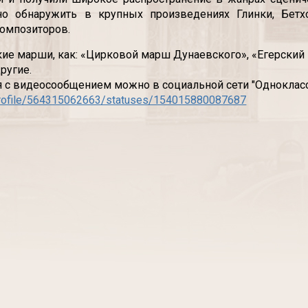
 обнаружить в крупных произведениях Глинки, Бетхов
омпозиторов.
кие марши, как: «Цирковой марш Дунаевского», «Егерский
 другие.
 с видеосообщением можно в социальной сети "Однокласс
/profile/564315062663/statuses/154015880087687