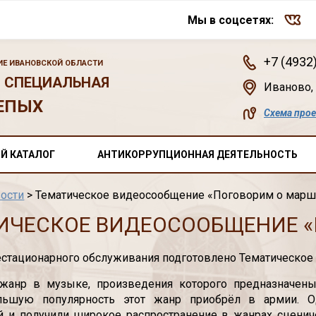
Мы в соцсетях:
+7 (4932
Е ИВАНОВСКОЙ ОБЛАСТИ
 СПЕЦИАЛЬНАЯ
Иваново
,
ЕПЫХ
Схема про
Й КАТАЛОГ
АНТИКОРРУПЦИОННАЯ ДЕЯТЕЛЬНОСТЬ
ости
> Тематическое видеосообщение «Поговорим о марш
ИЧЕСКОЕ ВИДЕОСООБЩЕНИЕ 
стационарного обслуживания подготовлено Тематическое
жанр в музыке, произведения которого предназначены
ольшую популярность этот жанр приобрёл в армии.
 и получили широкое распространение в жанрах сценичес