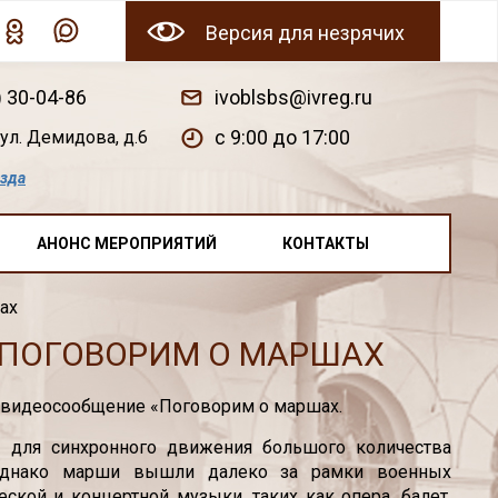
Версия для незрячих
) 30-04-86
ivoblsbs@ivreg.ru
c 9:00 до 17:00
ул. Демидова, д.6
езда
АНОНС МЕРОПРИЯТИЙ
КОНТАКТЫ
ах
«ПОГОВОРИМ О МАРШАХ
 видеосообщение «Поговорим о маршах.
 для синхронного движения большого количества
 Однако марши вышли далеко за рамки военных
кой и концертной музыки, таких как опера, балет.