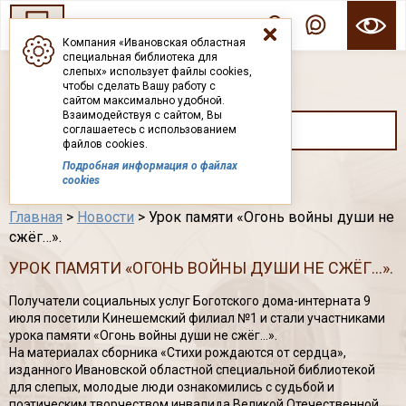
Компания «Ивановская областная
специальная библиотека для
ГОСУДАРСТВЕННОЕ БЮДЖЕТНОЕ УЧРЕЖДЕНИЕ ИВАНОВСКОЙ ОБЛАСТИ
слепых» использует файлы cookies,
ИВАНОВСКАЯ ОБЛАСТНАЯ СПЕЦИАЛЬНАЯ
чтобы сделать Вашу работу с
БИБЛИОТЕКА ДЛЯ СЛЕПЫХ
сайтом максимально удобной.
Взаимодействуя с сайтом, Вы
соглашаетесь с использованием
файлов cookies.
Подробная информация о файлах
Каталог
cookies
Главная
>
Новости
> Урок памяти «Огонь войны души не
сжёг…».
УРОК ПАМЯТИ «ОГОНЬ ВОЙНЫ ДУШИ НЕ СЖЁГ…».
Получатели социальных услуг Боготского дома-интерната 9
июля посетили Кинешемский филиал №1 и стали участниками
урока памяти «Огонь войны души не сжёг…».
На материалах сборника «Стихи рождаются от сердца»,
изданного Ивановской областной специальной библиотекой
для слепых, молодые люди ознакомились с судьбой и
поэтическим творчеством инвалида Великой Отечественной