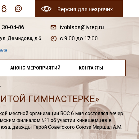
Версия для незрячих
) 30-04-86
ivoblsbs@ivreg.ru
c 9:00 до 17:00
ул. Демидова, д.6
езда
АНОНС МЕРОПРИЯТИЙ
КОНТАКТЫ
»
БИТОЙ ГИМНАСТЕРКЕ»
й местной организации ВОС 6 мая состоялся вечер
емским филиалом №1 об участии кинешемцев в
Союза, дважды Герой Советского Союза Маршал А.М.