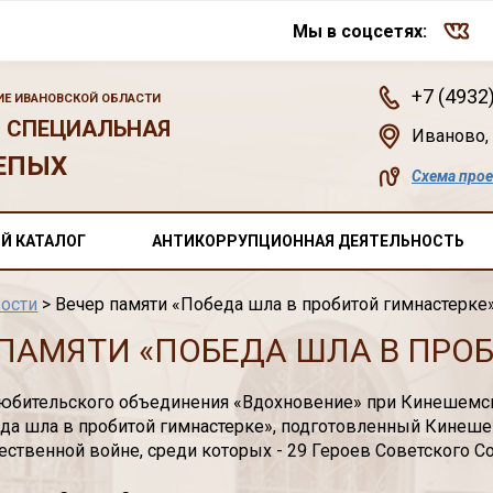
Мы в соцсетях:
+7 (4932
Е ИВАНОВСКОЙ ОБЛАСТИ
 СПЕЦИАЛЬНАЯ
Иваново
,
ЕПЫХ
Схема про
Й КАТАЛОГ
АНТИКОРРУПЦИОННАЯ ДЕЯТЕЛЬНОСТЬ
ости
> Вечер памяти «Победа шла в пробитой гимнастерке
 ПАМЯТИ «ПОБЕДА ШЛА В ПРО
юбительского объединения «Вдохновение» при Кинешемско
да шла в пробитой гимнастерке», подготовленный Кинеш
ественной войне, среди которых - 29 Героев Советского 