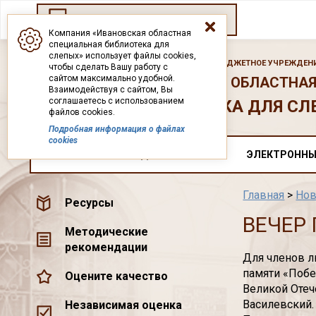
Переход на старый сайт
Компания «Ивановская областная
специальная библиотека для
слепых» использует файлы cookies,
ГОСУДАРСТВЕННОЕ БЮДЖЕТНОЕ УЧРЕЖДЕНИ
чтобы сделать Вашу работу с
сайтом максимально удобной.
ИВАНОВСКАЯ ОБЛАСТНАЯ
Взаимодействуя с сайтом, Вы
соглашаетесь с использованием
БИБЛИОТЕКА ДЛЯ СЛ
файлов cookies.
Подробная информация о файлах
cookies
О НАС
ДОКУМЕНТЫ
ЭЛЕКТРОННЫ
Главная
>
Нов
Ресурсы
ВЕЧЕР
Методические
рекомендации
Для членов л
памяти «Побе
Оцените качество
Великой Отеч
Василевский.
Независимая оценка