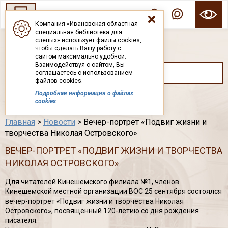
Компания «Ивановская областная
специальная библиотека для
ГОСУДАРСТВЕННОЕ БЮДЖЕТНОЕ УЧРЕЖДЕНИЕ ИВАНОВСКОЙ ОБЛАСТИ
слепых» использует файлы cookies,
ИВАНОВСКАЯ ОБЛАСТНАЯ СПЕЦИАЛЬНАЯ
чтобы сделать Вашу работу с
БИБЛИОТЕКА ДЛЯ СЛЕПЫХ
сайтом максимально удобной.
Взаимодействуя с сайтом, Вы
соглашаетесь с использованием
файлов cookies.
Подробная информация о файлах
Каталог
cookies
Главная
>
Новости
> Вечер-портрет «Подвиг жизни и
творчества Николая Островского»
ВЕЧЕР-ПОРТРЕТ «ПОДВИГ ЖИЗНИ И ТВОРЧЕСТВА
НИКОЛАЯ ОСТРОВСКОГО»
Для читателей Кинешемского филиала №1, членов
Кинешемской местной организации ВОС 25 сентября состоялся
вечер-портрет «Подвиг жизни и творчества Николая
Островского», посвященный 120-летию со дня рождения
писателя.