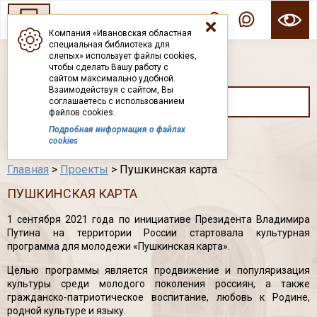
Компания «Ивановская областная
специальная библиотека для
ГОСУДАРСТВЕННОЕ БЮДЖЕТНОЕ УЧРЕЖДЕНИЕ ИВАНОВСКОЙ ОБЛАСТИ
слепых» использует файлы cookies,
ИВАНОВСКАЯ ОБЛАСТНАЯ СПЕЦИАЛЬНАЯ
чтобы сделать Вашу работу с
БИБЛИОТЕКА ДЛЯ СЛЕПЫХ
сайтом максимально удобной.
Взаимодействуя с сайтом, Вы
соглашаетесь с использованием
файлов cookies.
Подробная информация о файлах
Каталог
cookies
Главная
>
Проекты
> Пушкинская карта
ПУШКИНСКАЯ КАРТА
1 сентября 2021 года по инициативе Президента Владимира
Путина на территории России стартовала культурная
программа для молодежи «Пушкинская карта».
Целью программы является продвижение и популяризация
культуры среди молодого поколения россиян, а также
гражданско-патриотическое воспитание, любовь к Родине,
родной культуре и языку.