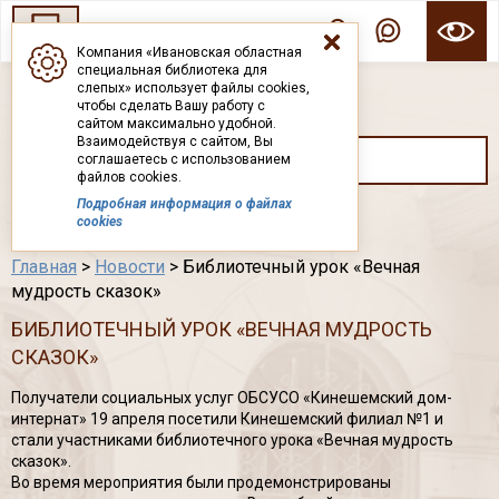
Компания «Ивановская областная
специальная библиотека для
ГОСУДАРСТВЕННОЕ БЮДЖЕТНОЕ УЧРЕЖДЕНИЕ ИВАНОВСКОЙ ОБЛАСТИ
слепых» использует файлы cookies,
ИВАНОВСКАЯ ОБЛАСТНАЯ СПЕЦИАЛЬНАЯ
чтобы сделать Вашу работу с
БИБЛИОТЕКА ДЛЯ СЛЕПЫХ
сайтом максимально удобной.
Взаимодействуя с сайтом, Вы
соглашаетесь с использованием
файлов cookies.
Подробная информация о файлах
Каталог
cookies
Главная
>
Новости
> Библиотечный урок «Вечная
мудрость сказок»
БИБЛИОТЕЧНЫЙ УРОК «ВЕЧНАЯ МУДРОСТЬ
СКАЗОК»
Получатели социальных услуг ОБСУСО «Кинешемский дом-
интернат» 19 апреля посетили Кинешемский филиал №1 и
стали участниками библиотечного урока «Вечная мудрость
сказок».
Во время мероприятия были продемонстрированы