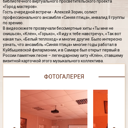
библиотечного виртуального просветительского проекта
«Город мастеров».
Гость очередной встречи - Алексей Зорин, солист
профессионального ансамбля «Синяя птица», инвалид II группы
по зрению.
В видеосюжете прозвучали бессмертные хиты «Ты мне не
снишься», «Клён», «Горько», «Я иду к тебе навстречу», «Так вот
какая ты», «Белый теплоход» и многие другие. Было интересно
узнать, что ансамбль «Синяя птица» многие годы работал в
Куйбышевской филармонии, и в Самаре был открыт первый в
России памятник песне – легендарному хиту «Клён», ставшему
визитной карточкой этого музыкального коллектива.
ФОТОГАЛЕРЕЯ