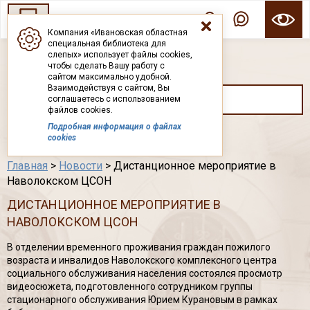
Компания «Ивановская областная
специальная библиотека для
ГОСУДАРСТВЕННОЕ БЮДЖЕТНОЕ УЧРЕЖДЕНИЕ ИВАНОВСКОЙ ОБЛАСТИ
слепых» использует файлы cookies,
ИВАНОВСКАЯ ОБЛАСТНАЯ СПЕЦИАЛЬНАЯ
чтобы сделать Вашу работу с
БИБЛИОТЕКА ДЛЯ СЛЕПЫХ
сайтом максимально удобной.
Взаимодействуя с сайтом, Вы
соглашаетесь с использованием
файлов cookies.
Подробная информация о файлах
Каталог
cookies
Главная
>
Новости
> Дистанционное мероприятие в
Наволокском ЦСОН
ДИСТАНЦИОННОЕ МЕРОПРИЯТИЕ В
НАВОЛОКСКОМ ЦСОН
В отделении временного проживания граждан пожилого
возраста и инвалидов Наволокского комплексного центра
социального обслуживания населения состоялся просмотр
видеосюжета, подготовленного сотрудником группы
стационарного обслуживания Юрием Курановым в рамках