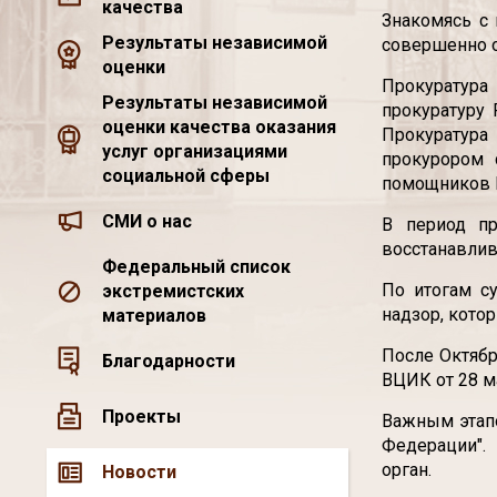
качества
Знакомясь с
Результаты независимой
совершенно о
оценки
Прокуратура 
Результаты независимой
прокуратуру
оценки качества оказания
Прокуратура
услуг организациями
прокурором 
социальной сферы
помощников П
СМИ о нас
В период пр
восстанавлив
Федеральный список
По итогам с
экстремистских
надзор, кото
материалов
После Октябр
Благодарности
ВЦИК от 28 м
Проекты
Важным этапо
Федерации".
орган.
Новости