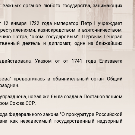
х важных органов любого государства, занимающих
от 12 января 1722 года император Петр I учреждает
еступлениями, казнокрадством и взяточничеством.
ению Петра, "оком государевым". Первым Генерал
ственный деятель и дипломат, один из ближайших
действовала. Указом от от 1741 года Елизавета
рева" превратилась в обвинительный орган. Общий
разднен.
упразднена, новая же была создана Постановлением
ором Союза ССР.
года Федерального закона "О прокуратуре Российской
ана как независимый государственный надзорный