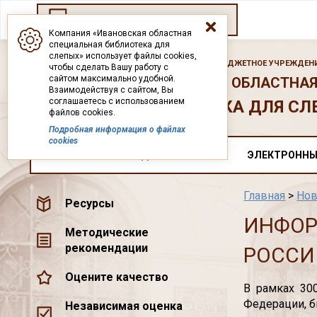
Переход на старый сайт
Компания «Ивановская областная
специальная библиотека для
слепых» использует файлы cookies,
ГОСУДАРСТВЕННОЕ БЮДЖЕТНОЕ УЧРЕЖДЕНИ
чтобы сделать Вашу работу с
сайтом максимально удобной.
ИВАНОВСКАЯ ОБЛАСТНАЯ
Взаимодействуя с сайтом, Вы
соглашаетесь с использованием
БИБЛИОТЕКА ДЛЯ СЛ
файлов cookies.
Подробная информация о файлах
cookies
О НАС
ДОКУМЕНТЫ
ЭЛЕКТРОННЫ
Главная
>
Нов
Ресурсы
ИНФОР
Методические
рекомендации
РОССИ
Оцените качество
В рамках 30
Федерации, б
Независимая оценка