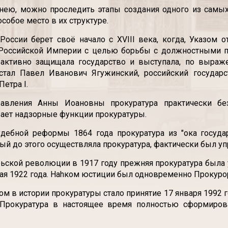
 нею, можно проследить этапы создания одного из самы
собое место в их структуре.
России берет своё начало с XVIII века, когда, Указом 
 Российской Империи с целью борьбы с должностными пр
 активно защищала государство и выступала, по выраж
стал Павел Иванович Ягужинский, российский государ
етра I.
авления Анны Иоановны прокуратура практически без
ает надзорные функции прокуратуры.
удебной реформы 1864 года прокуратура из "ока госуда
рый до этого осуществляла прокуратура, фактически был уп
ьской революции в 1917 году прежняя прокуратура была 
ая 1922 года. Наhком юстиции был одновременно Прокур
м в истории прокуратуры стало принятие 17 января 1992 
 Прокуратура в настоящее время полностью сформиров