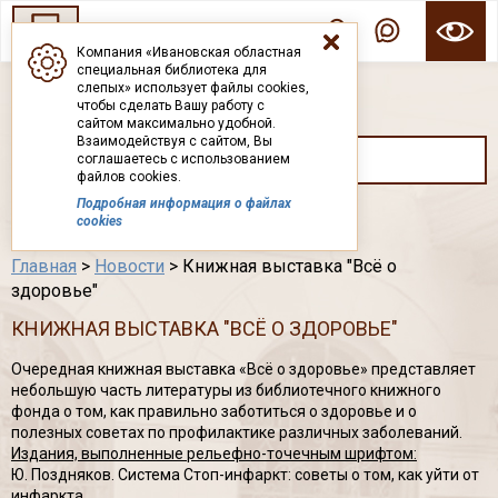
Компания «Ивановская областная
специальная библиотека для
ГОСУДАРСТВЕННОЕ БЮДЖЕТНОЕ УЧРЕЖДЕНИЕ ИВАНОВСКОЙ ОБЛАСТИ
слепых» использует файлы cookies,
ИВАНОВСКАЯ ОБЛАСТНАЯ СПЕЦИАЛЬНАЯ
чтобы сделать Вашу работу с
БИБЛИОТЕКА ДЛЯ СЛЕПЫХ
сайтом максимально удобной.
Взаимодействуя с сайтом, Вы
соглашаетесь с использованием
файлов cookies.
Подробная информация о файлах
Каталог
cookies
Главная
>
Новости
> Книжная выставка "Всё о
здоровье"
КНИЖНАЯ ВЫСТАВКА "ВСЁ О ЗДОРОВЬЕ"
Очередная книжная выставка «Всё о здоровье» представляет
небольшую часть литературы из библиотечного книжного
фонда о том, как правильно заботиться о здоровье и о
полезных советах по профилактике различных заболеваний.
Издания, выполненные рельефно-точечным шрифтом:
Ю. Поздняков. Система Стоп-инфаркт: советы о том, как уйти от
инфаркта.