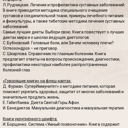
Л. Рудницкая. Лечение и профилактика суставных заболеваний.
В книге приводится методика специального очищения
суставов и соединительной ткани, примеры лечебного питания
и физкультуры, а также тибетские методики лечения суставных
заболеваний.
Самые лучшие диеты: Выбери свою. Книга повествует о лучших
диетах мира и о школах ведущих диетологов.
С. Бубновский. Головные боли, или Зачем человеку плечи?
Остеохондроз – не приговор.
С. Шкарлова. Справочник по глазным болезням. Книга
предлагает ответы на вопросы происхождения, диагностики,
профилактики некоторых наиболее распространенных
болезней глаз.
«Говорящие книги» на флеш-картах:
Д. Фурман. СуперИммунитет» о методике питания, которая
поможет укрепить здоровье, защитит от многих заболеваний и
значительно продлить жизнь.
Е. Габитбаева. Диета Святой Горы Афон.
И. Бенедиктов. Мануальная диагностика и мануальная терапия.
Книги укрупнённого шрифта:
И. Борщенко. Система «Умный позвоночник». Книга содержит