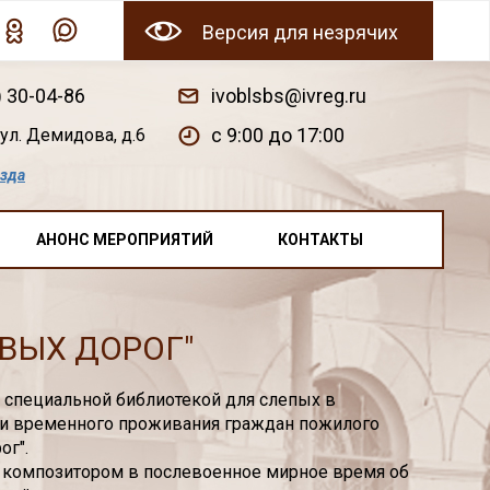
Версия для незрячих
) 30-04-86
ivoblsbs@ivreg.ru
c 9:00 до 17:00
ул. Демидова, д.6
езда
АНОНС МЕРОПРИЯТИЙ
КОНТАКТЫ
ВЫХ ДОРОГ"
 специальной библиотекой для слепых в
ии временного проживания граждан пожилого
ог".
х композитором в послевоенное мирное время об