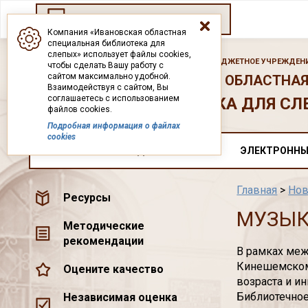
Переход на старый сайт
Компания «Ивановская областная
специальная библиотека для
слепых» использует файлы cookies,
ГОСУДАРСТВЕННОЕ БЮДЖЕТНОЕ УЧРЕЖДЕНИ
чтобы сделать Вашу работу с
сайтом максимально удобной.
ИВАНОВСКАЯ ОБЛАСТНАЯ
Взаимодействуя с сайтом, Вы
соглашаетесь с использованием
БИБЛИОТЕКА ДЛЯ СЛ
файлов cookies.
Подробная информация о файлах
cookies
О НАС
ДОКУМЕНТЫ
ЭЛЕКТРОННЫ
Главная
>
Нов
Ресурсы
МУЗЫК
Методические
рекомендации
В рамках меж
Кинешемском
Оцените качество
возраста и и
Библиотечное
Независимая оценка