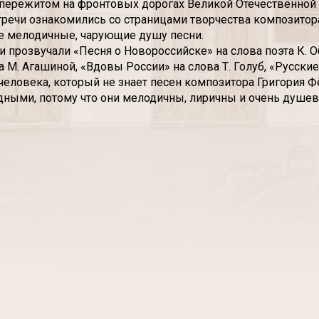
пережитом на фронтовых дорогах Великой Отечественной
тречи ознакомились со страницами творчества композитор
е мелодичные, чарующие душу песни.
и прозвучали «Песня о Новороссийске» на слова поэта К. О
а М. Агашиной, «Вдовы России» на слова Т. Голуб, «Русские
 человека, который не знает песен композитора Григория 
дными, потому что они мелодичны, лиричны и очень душе