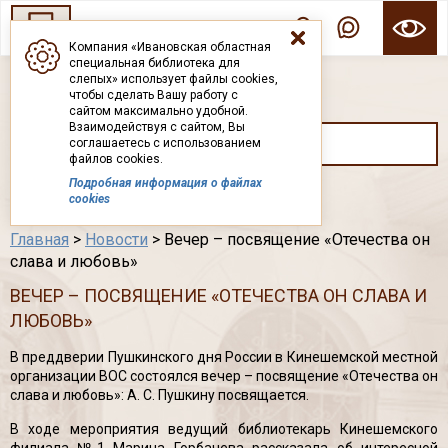
Компания «Ивановская областная
специальная библиотека для
ГОСУДАРСТВЕННОЕ БЮДЖЕТНОЕ УЧРЕЖДЕНИЕ ИВАНОВСКОЙ ОБЛАСТИ
слепых» использует файлы cookies,
ИВАНОВСКАЯ ОБЛАСТНАЯ СПЕЦИАЛЬНАЯ
чтобы сделать Вашу работу с
БИБЛИОТЕКА ДЛЯ СЛЕПЫХ
сайтом максимально удобной.
Взаимодействуя с сайтом, Вы
соглашаетесь с использованием
файлов cookies.
Подробная информация о файлах
Каталог
cookies
Главная
>
Новости
> Вечер – посвящение «Отечества он
слава и любовь»
ВЕЧЕР – ПОСВЯЩЕНИЕ «ОТЕЧЕСТВА ОН СЛАВА И
ЛЮБОВЬ»
В преддверии Пушкинского дня России в Кинешемской местной
организации ВОС состоялся вечер – посвящение «Отечества он
слава и любовь»: А. С. Пушкину посвящается.
В ходе мероприятия ведущий библиотекарь Кинешемского