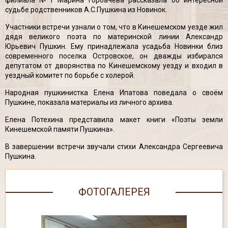
филиала №1 Марина Горбачева рассказала об интересной
судьбе родственников А.С.Пушкина из Новинок.
Участники встречи узнали о том, что в Кинешемском уезде жил
дядя великого поэта по материнской линии Александр
Юрьевич Пушкин. Ему принадлежала усадьба Новинки близ
современного поселка Островское, он дважды избирался
депутатом от дворянства по Кинешемскому уезду и входил в
уездный комитет по борьбе с холерой.
Народная пушкинистка Елена Ипатова поведала о своём
Пушкине, показала материалы из личного архива.
Елена Потехина представила макет книги «Поэты земли
Кинешемской памяти Пушкина».
В завершении встречи звучали стихи Александра Сергеевича
Пушкина.
ФОТОГАЛЕРЕЯ