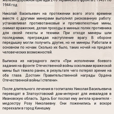
железнодорожной бригады 2-го Украинского фронта с 1943 г по
1944 год.
Николай Васильевич на протяжении всего этого времени
вместе с другими минерами выполнял рискованную работу:
устанавливал противотанковые и противопехотные мины,
снимал вражеские, делая проходы в минных полях противника
для своей пехоты и техники. При отходе минеры шли
последними, преграждая наступление врагу. В обороне
передышку могли получить другие, но не минеры. Работали в
основном по ночам. Сколько их было, таких ночей на пределе
человеческих возможностей.
Выписка из наградного листа «При исполнении боевого
задания на фронте Отечественной войны осколками вражеской
мины был тяжело ранен, в результате чего потерял зрение на
оба глаза. Достоин Правительственной награды Ордена
Отечественной войны I степени».
После длительного лечения в госпиталях Николая Васильевича
переводят в Златоустовский дом-интернат для инвалидов в
Ивановскую область. Здесь Бог послал ему ангела-хранителя -
медсестру Розу Николаевну. Они поженились и вскоре
переехали в город Кинешму.