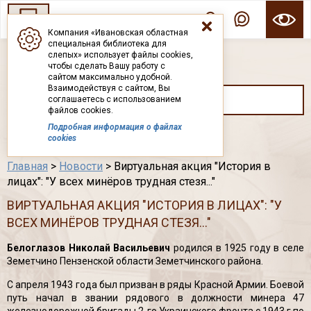
Компания «Ивановская областная
специальная библиотека для
ГОСУДАРСТВЕННОЕ БЮДЖЕТНОЕ УЧРЕЖДЕНИЕ ИВАНОВСКОЙ ОБЛАСТИ
слепых» использует файлы cookies,
ИВАНОВСКАЯ ОБЛАСТНАЯ СПЕЦИАЛЬНАЯ
чтобы сделать Вашу работу с
БИБЛИОТЕКА ДЛЯ СЛЕПЫХ
сайтом максимально удобной.
Взаимодействуя с сайтом, Вы
соглашаетесь с использованием
файлов cookies.
Подробная информация о файлах
Каталог
cookies
Главная
>
Новости
> Виртуальная акция "История в
лицах": "У всех минёров трудная стезя..."
ВИРТУАЛЬНАЯ АКЦИЯ "ИСТОРИЯ В ЛИЦАХ": "У
ВСЕХ МИНЁРОВ ТРУДНАЯ СТЕЗЯ..."
Белоглазов Николай Васильевич
родился в 1925 году в селе
Земетчино Пензенской области Земетчинского района.
С апреля 1943 года был призван в ряды Красной Армии. Боевой
путь начал в звании рядового в должности минера 47