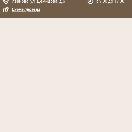
Иваново
,
ул. Демидова, д.6
c 9:00 до 17:00
Схема проезда
Решаем вместе
Хочется, чтобы библиотека стала лучше?
Сообщите, какие нужны изменения и получите ответ о
решении