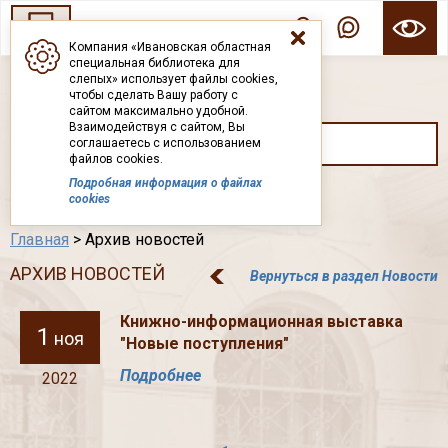
Компания «Ивановская областная
специальная библиотека для
ГОСУДАРСТВЕННОЕ БЮДЖЕТНОЕ УЧРЕЖДЕНИЕ ИВАНОВСКОЙ ОБЛАСТИ
слепых» использует файлы cookies,
ИВАНОВСКАЯ ОБЛАСТНАЯ СПЕЦИАЛЬНАЯ
чтобы сделать Вашу работу с
БИБЛИОТЕКА ДЛЯ СЛЕПЫХ
сайтом максимально удобной.
Взаимодействуя с сайтом, Вы
соглашаетесь с использованием
файлов cookies.
Подробная информация о файлах
Каталог
cookies
Главная
> Архив новостей
АРХИВ НОВОСТЕЙ
Вернуться в раздел Новости
Книжно-информационная выставка
1
ноя
"Новые поступления"
Подробнее
2022