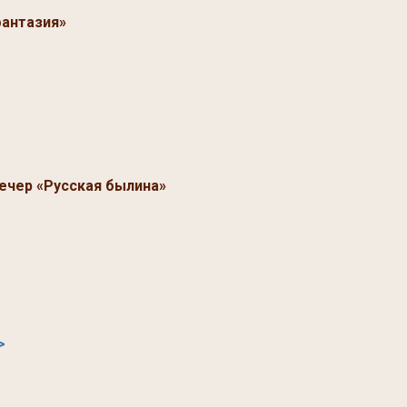
фантазия»
ечер «Русская былина»
>