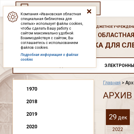
Переход на старый сайт
Компания «Ивановская областная
специальная библиотека для
слепых» использует файлы cookies,
ГОСУДАРСТВЕННОЕ БЮДЖЕТНОЕ УЧРЕЖДЕНИ
чтобы сделать Вашу работу с
сайтом максимально удобной.
ИВАНОВСКАЯ ОБЛАСТНАЯ
Взаимодействуя с сайтом, Вы
соглашаетесь с использованием
БИБЛИОТЕКА ДЛЯ СЛ
файлов cookies.
Подробная информация о файлах
cookies
О НАС
ДОКУМЕНТЫ
ЭЛЕКТРОННЫ
Главная
> Арх
1970
АРХИВ
2018
2019
29
дек
2020
2022