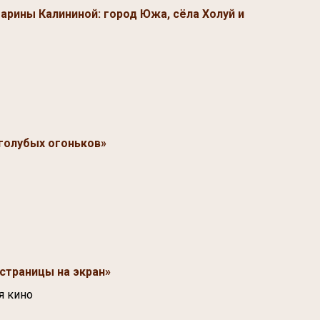
арины Калининой: город Южа, сёла Холуй и
голубых огоньков»
страницы на экран»
я кино