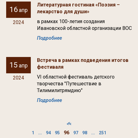
Литературная гостиная «Поэзия –
16
апр
лекарство для души»
в рамках 100-летия создания
2024
Ивановской областной организации ВОС
Подробнее
Встреча в рамках подведения итогов
15
апр
фестиваля
VI областной фестиваль детского
2024
творчества "Путешествие в
Тилимилитрямдию"
Подробнее
<
<<
96
1
...
94
95
97
98
...
251