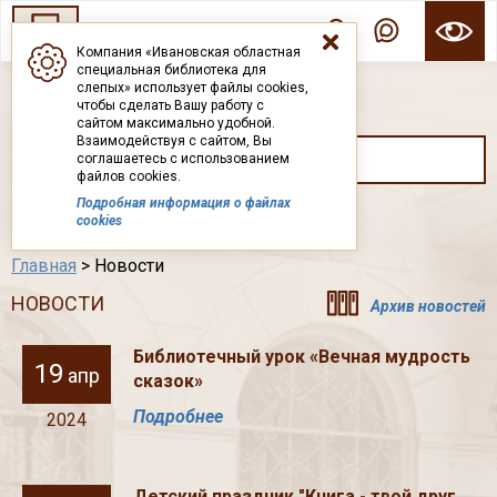
Компания «Ивановская областная
специальная библиотека для
ГОСУДАРСТВЕННОЕ БЮДЖЕТНОЕ УЧРЕЖДЕНИЕ ИВАНОВСКОЙ ОБЛАСТИ
слепых» использует файлы cookies,
ИВАНОВСКАЯ ОБЛАСТНАЯ СПЕЦИАЛЬНАЯ
чтобы сделать Вашу работу с
БИБЛИОТЕКА ДЛЯ СЛЕПЫХ
сайтом максимально удобной.
Взаимодействуя с сайтом, Вы
соглашаетесь с использованием
файлов cookies.
Подробная информация о файлах
Каталог
cookies
Главная
> Новости
НОВОСТИ
Архив новостей
Библиотечный урок «Вечная мудрость
19
апр
сказок»
Подробнее
2024
Детский праздник "Книга - твой друг