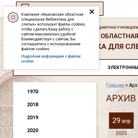
Переход на старый сайт
Компания «Ивановская областная
специальная библиотека для
слепых» использует файлы cookies,
ГОСУДАРСТВЕННОЕ БЮДЖЕТНОЕ УЧРЕЖДЕНИ
чтобы сделать Вашу работу с
сайтом максимально удобной.
ИВАНОВСКАЯ ОБЛАСТНАЯ
Взаимодействуя с сайтом, Вы
соглашаетесь с использованием
БИБЛИОТЕКА ДЛЯ СЛ
файлов cookies.
Подробная информация о файлах
cookies
О НАС
ДОКУМЕНТЫ
ЭЛЕКТРОННЫ
Главная
> Арх
1970
АРХИВ
2018
2019
29
апр
2020
2025