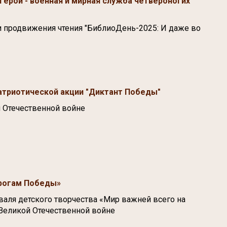
герои - военная и мирная служба четвероногих
и продвижения чтения "БиблиоДень-2025: И даже во
атриотической акции "Диктант Победы"
 Отечественной войне
орогам Победы»
иваля детского творчества «Мир важней всего на
 Великой Отечественной войне