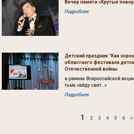
Вечер памяти «Крутые пово
Подробнее
Детский праздник "Как хорош
областного фестиваля детск
Отечественной войны
в рамках Всероссийской акци
тьме найду свет…»
Подробнее
1
2
3
4
5
6
>